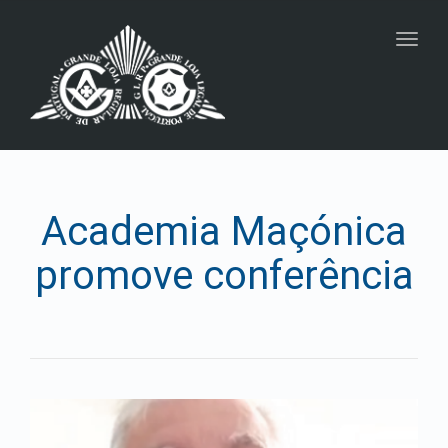
navig
Togg
navig
Academia Maçónica
promove conferência